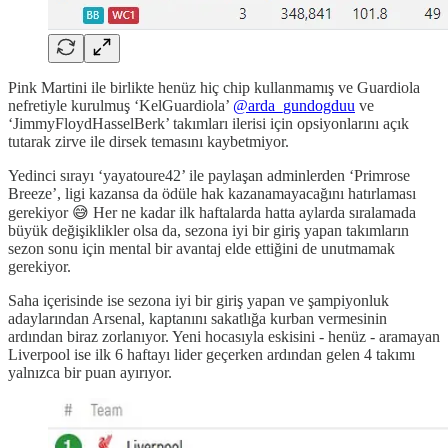
Pink Martini ile birlikte henüz hiç chip kullanmamış ve Guardiola
nefretiyle kurulmuş ‘KelGuardiola’
@arda_gundogduu
ve
‘JimmyFloydHasselBerk’ takımları ilerisi için opsiyonlarını açık
tutarak zirve ile dirsek temasını kaybetmiyor.
Yedinci sırayı ‘yayatoure42’ ile paylaşan adminlerden ‘Primrose
Breeze’, ligi kazansa da ödüle hak kazanamayacağını hatırlaması
gerekiyor 😅 Her ne kadar ilk haftalarda hatta aylarda sıralamada
büyük değişiklikler olsa da, sezona iyi bir giriş yapan takımların
sezon sonu için mental bir avantaj elde ettiğini de unutmamak
gerekiyor.
Saha içerisinde ise sezona iyi bir giriş yapan ve şampiyonluk
adaylarından Arsenal, kaptanını sakatlığa kurban vermesinin
ardından biraz zorlanıyor. Yeni hocasıyla eskisini - henüz - aramayan
Liverpool ise ilk 6 haftayı lider geçerken ardından gelen 4 takımı
yalnızca bir puan ayırıyor.