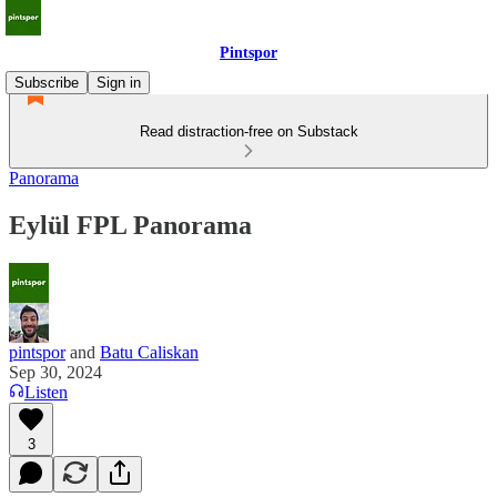
Pintspor
Subscribe
Sign in
Read distraction-free on Substack
Panorama
Eylül FPL Panorama
pintspor
and
Batu Caliskan
Sep 30, 2024
Listen
3