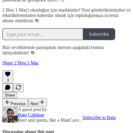
2 Bira 1 Maç'ı okuduğun için teşekkürler! Yeni gönderilerimizden ve
etkinliklerimizden haberdar olmak için topluluğumuza ücretsiz
abone olabilirsin 🍻
Subscribe
Bizi sevdiklerinle paylaşmak istersen aşağıdaki butona
tıklayabilirsin! 🍻
Share 2 Bira 1 Maç
3
Share
Previous
Next
A guest post by
Batu Caliskan
Subscribe to Batu
Beer and sports, like a ManCave...
Discussion about this post