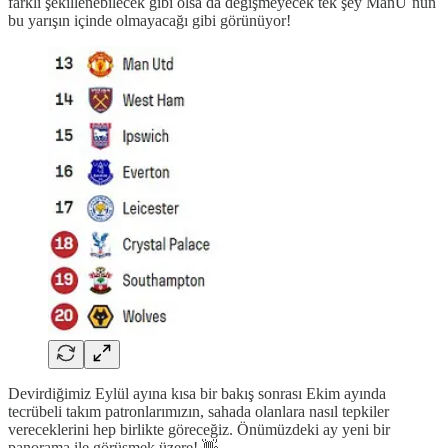
farklı şekillenebilecek gibi olsa da değişmeyecek tek şey ManU`nun
bu yarışın içinde olmayacağı gibi görünüyor!
Devirdiğimiz Eylül ayına kısa bir bakış sonrası Ekim ayında
tecrübeli takım patronlarımızın, sahada olanlara nasıl tepkiler
vereceklerini hep birlikte göreceğiz. Önümüzdeki ay yeni bir
panorama ile görüşmek üzere! 👋