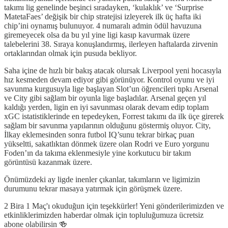
takımı lig genelinde beşinci sıradayken, ‘kulaklık’ ve ‘Surprise
MatetaFaes’ değişik bir chip stratejisi izleyerek ilk üç hafta iki
chip’ini oynamış bulunuyor. 4 numaralı admin ödül havuzuna
giremeyecek olsa da bu yıl yine ligi kasıp kavurmak üzere
talebelerini 38. Sıraya konuşlandırmış, ilerleyen haftalarda zirvenin
ortaklarından olmak için pusuda bekliyor.
Saha içine de hızlı bir bakış atacak olursak Liverpool yeni hocasıyla
hız kesmeden devam ediyor gibi görünüyor. Kontrol oyunu ve iyi
savunma kurgusuyla lige başlayan Slot’un öğrencileri tıpkı Arsenal
ve City gibi sağlam bir oyunla lige başladılar. Arsenal geçen yıl
kaldığı yerden, ligin en iyi savunması olarak devam edip toplam
xGC istatistiklerinde en tepedeyken, Forrest takımı da ilk üçe girerek
sağlam bir savunma yapılarının olduğunu göstermiş oluyor. City,
İlkay eklemesinden sonra futbol IQ’sunu tekrar birkaç puan
yükseltti, sakatlıktan dönmek üzere olan Rodri ve Euro yorgunu
Foden’ın da takıma eklenmesiyle yine korkutucu bir takım
görüntüsü kazanmak üzere.
Önümüzdeki ay ligde inenler çıkanlar, takımların ve ligimizin
durumunu tekrar masaya yatırmak için görüşmek üzere.
2 Bira 1 Maç'ı okuduğun için teşekkürler! Yeni gönderilerimizden ve
etkinliklerimizden haberdar olmak için topluluğumuza ücretsiz
abone olabilirsin 🍻