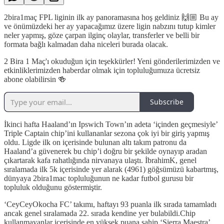
2bira1maç FPL liginin ilk ay panoramasına hoş geldiniz 🙌🏼 Bu ay
ve önümüzdeki her ay yapacağımız üzere ligin nabzını tutup kimler
neler yapmış, göze çarpan ilginç olaylar, transferler ve belli bir
formata bağlı kalmadan daha niceleri burada olacak.
2 Bira 1 Maç'ı okuduğun için teşekkürler! Yeni gönderilerimizden ve
etkinliklerimizden haberdar olmak için topluluğumuza ücretsiz
abone olabilirsin 🍻
Subscribe
İkinci hafta Haaland’ın Ipswich Town’ın adeta ‘içinden geçmesiyle’
Triple Captain chip’ini kullananlar sezona çok iyi bir giriş yapmış
oldu. Ligde ilk on içerisinde bulunan altı takım patronu da
Haaland’a güvenerek bu chip’i doğru bir şekilde oynayıp aradan
çıkartarak kafa rahatlığında nirvanaya ulaştı. İbrahimK, genel
sıralamada ilk 5k içerisinde yer alarak (4961) göğsümüzü kabartmış,
dünyaya 2bira1mac topluluğunun ne kadar futbol gurusu bir
topluluk olduğunu göstermiştir.
‘CeyCeyOkocha FC’ takımı, haftayı 93 puanla ilk sırada tamamladı
ancak genel sıralamada 22. sırada kendine yer bulabildi.Chip
kullanmayanlar içerisinde en yüksek puana sahip ‘Sierra Maestra’