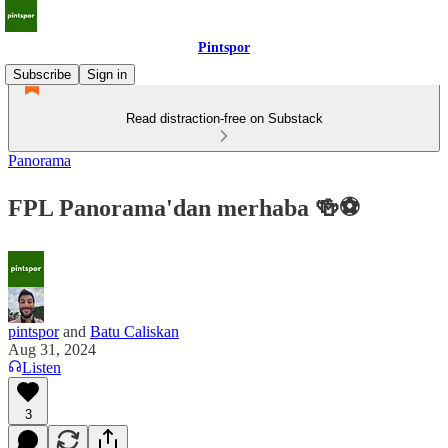
Pintspor
Subscribe
Sign in
Read distraction-free on Substack
Panorama
FPL Panorama'dan merhaba 🍻⚽️
pintspor
and
Batu Caliskan
Aug 31, 2024
Listen
3