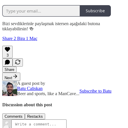
Subscribe
Bizi sevdiklerinle paylaşmak istersen aşağıdaki butona
tıklayabilirsin! 🍻
Share 2 Bira 1 Maç
3
Share
Next
A guest post by
Batu Caliskan
Subscribe to Batu
Beer and sports, like a ManCave...
Discussion about this post
Comments
Restacks