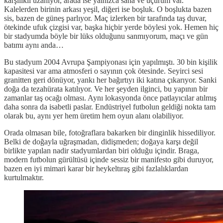
karşılıklı uzanıyor, arada ise yalnızca saha ve uçurum var.
Kalelerden birinin arkası yeşil, diğeri ise boşluk. O boşlukta bazen
sis, bazen de güneş parlıyor. Maç izlerken bir tarafında taş duvar,
ötekinde ufuk çizgisi var, başka hiçbir yerde böylesi yok. Hemen hiç
bir stadyumda böyle bir lüks olduğunu sanmıyorum, maçı ve gün
batımı aynı anda…
Bu stadyum 2004 Avrupa Şampiyonası için yapılmıştı. 30 bin kişilik
kapasitesi var ama atmosferi o sayının çok ötesinde. Seyirci sesi
granitten geri dönüyor, yankı her bağırtıyı iki katına çıkarıyor. Sanki
doğa da tezahürata katılıyor. Ve her şeyden ilginci, bu yapının bir
zamanlar taş ocağı olması. Aynı lokasyonda önce patlayıcılar atılmış
daha sonra da isabetli paslar. Endüstriyel futbolun geldiği nokta tam
olarak bu, aynı yer hem üretim hem oyun alanı olabiliyor.
Orada olmasan bile, fotoğraflara bakarken bir dinginlik hissediliyor.
Belki de doğayla uğraşmadan, didişmeden; doğaya karşı değil
birlikte yapılan nadir stadyumlardan biri olduğu içindir. Braga,
modern futbolun gürültüsü içinde sessiz bir manifesto gibi duruyor,
bazen en iyi mimari karar bir heykeltıraş gibi fazlalıklardan
kurtulmaktır.