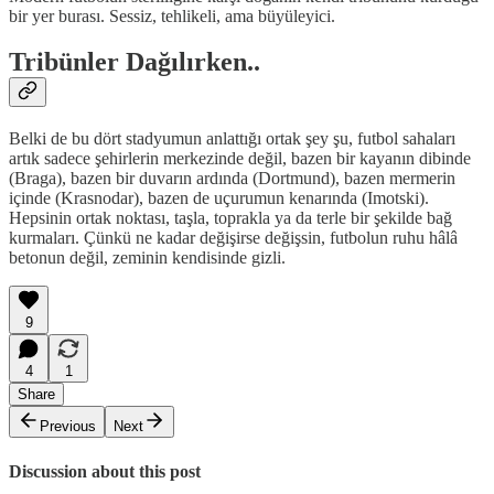
bir yer burası. Sessiz, tehlikeli, ama büyüleyici.
Tribünler Dağılırken..
Belki de bu dört stadyumun anlattığı ortak şey şu, futbol sahaları
artık sadece şehirlerin merkezinde değil, bazen bir kayanın dibinde
(Braga), bazen bir duvarın ardında (Dortmund), bazen mermerin
içinde (Krasnodar), bazen de uçurumun kenarında (Imotski).
Hepsinin ortak noktası, taşla, toprakla ya da terle bir şekilde bağ
kurmaları. Çünkü ne kadar değişirse değişsin, futbolun ruhu hâlâ
betonun değil, zeminin kendisinde gizli.
9
4
1
Share
Previous
Next
Discussion about this post