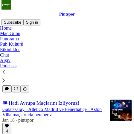
Pintspor
Subscribe
Sign in
Home
Maç Günü
İngiltere
Panorama
Pub Kültürü
Etkinlikler
Chat
🎟️ Dünya Kupası'na son 1 maç!
Arşiv
Son 10 kişilik yerimiz kaldı. Bu heyecanı hep birlikte
Podcasts
yaşamak istersen bekiyoruz...
Mar 30
pintspor
•
🎟️ Hadi Avrupa Maçlarını İzliyoruz!
Galatasaray - Atletico Madrid ve Fenerbahçe - Aston
Villa maçlarında beraberiz...
Jan 18
pintspor
•
4