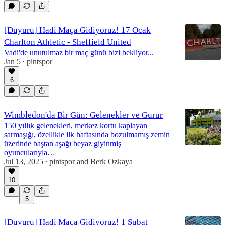
[Duyuru] Hadi Maça Gidiyoruz! 17 Ocak
Charlton Athletic - Sheffield United
Vadi'de unutulmaz bir maç günü bizi bekliyor...
Jan 5
pintspor
•
6
Wimbledon'da Bir Gün: Gelenekler ve Gurur
150 yıllık gelenekleri, merkez kortu kaplayan
sarmaşığı, özellikle ilk haftasında bozulmamış zemin
üzerinde baştan aşağı beyaz giyinmiş
oyuncularıyla…
Jul 13, 2025
pintspor
and
Berk Ozkaya
•
10
5
[Duyuru] Hadi Maça Gidiyoruz! 1 Şubat