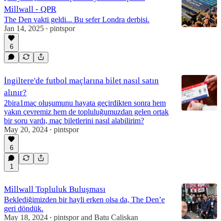
Millwall - QPR
The Den vakti geldi... Bu sefer Londra derbisi.
Jan 14, 2025
pintspor
•
6
İngiltere'de futbol maçlarına bilet nasıl satın
alınır?
2bira1maç oluşumunu hayata geçirdikten sonra hem
yakın çevremiz hem de topluluğumuzdan gelen ortak
bir soru vardı, maç biletlerini nasıl alabilirim?
May 20, 2024
pintspor
•
6
1
Millwall Topluluk Buluşması
Beklediğimizden bir hayli erken olsa da, The Den’e
geri döndük.
May 18, 2024
pintspor
and
Batu Caliskan
•